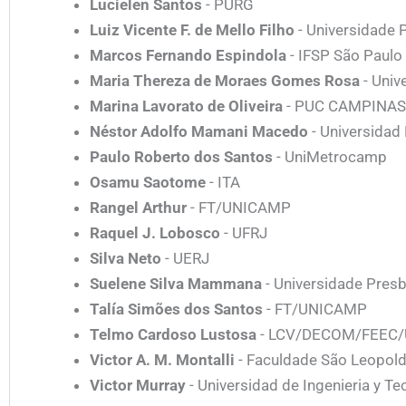
Lucielen Santos
- PURG
Luiz Vicente F. de Mello Filho
- Universidade 
Marcos Fernando Espindola
- IFSP São Paulo
Maria Thereza de Moraes Gomes Rosa
- Univ
Marina Lavorato de Oliveira
- PUC CAMPINAS
Néstor Adolfo Mamani Macedo
- Universidad
Paulo Roberto dos Santos
- UniMetrocamp
Osamu Saotome
- ITA
Rangel Arthur
- FT/UNICAMP
Raquel J. Lobosco
- UFRJ
Silva Neto
- UERJ
Suelene Silva Mammana
- Universidade Presb
Talía Simões dos Santos
- FT/UNICAMP
Telmo Cardoso Lustosa
- LCV/DECOM/FEEC
Victor A. M. Montalli
- Faculdade São Leopol
Victor Murray
- Universidad de Ingenieria y T