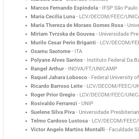
Marcos Fernando Espindola
- IFSP São Paulo
Maria Cecilia Luna
- LCV/DECOM/FEEC/UNI
Maria Thereza de Moraes Gomes Rosa
- Univ
Miriam Tvrzska de Gouvea
- Universidade Pre
Murilo Cesar Perin Briganti
- LCV/DECOM/F
Osamu Saotome
- ITA
Polyane Alves Santos
- Instituto Federal Da B
Rangel Arthur
- INOVA/FT/UNICAMP
Raquel Jahara Lobosco
- Federal University o
Ricardo Barroso Leite
- LCV/DECOM/FEEC/U
Roger Prior Gregio
- LCV/DECOM/FEEC/UNI
Rosivaldo Ferrarezi
- UNIP
Suelene Silva Piva
- Universidade Presbiteria
Telmo Cardoso Lustosa
- LCV/DECOM/FEEC
Victor Angelo Martins Montalli
- Faculdade 