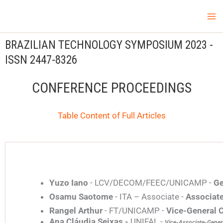
Skip
Ma
LCV Unicamp
to
Me
content
BRAZILIAN
TECHNOLOGY
SYMPOSIUM 2023 -
ISSN
2447-8326
CONFERENCE PROCEEDINGS
Table Content of Full Articles
Yuzo Iano
- LCV/DECOM/FEEC/UNICAMP -
Ge
Osamu Saotome
- ITA – Associate -
Associat
Rangel Arthur
- FT/UNICAMP -
Vice-General 
Ana Cláudia Seixas -
UNIFAL -
Vice-Associate-Gener