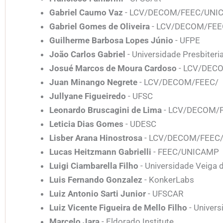
Gabriel Caumo Vaz
- LCV/DECOM/FEEC/UNI
Gabriel Gomes de Oliveira
- LCV/DECOM/FE
Guilherme Barbosa Lopes Júnio
- UFPE
João Carlos Gabriel
- Universidade Presbiter
Josué Marcos de Moura Cardoso
- LCV/DEC
Juan Minango Negrete
- LCV/DECOM/FEEC/
Jullyane Figueiredo
- UFSC
Leonardo Bruscagini de Lima
- LCV/DECOM/
Leticia Dias Gomes
- UDESC
Lisber Arana Hinostrosa
- LCV/DECOM/FEEC
Lucas Heitzmann Gabrielli
- FEEC/UNICAMP
Luigi Ciambarella Filho
- Universidade Veiga 
Luis Fernando Gonzalez
- KonkerLabs
Luiz Antonio Sarti Junior
- UFSCAR
Luiz Vicente Figueira de Mello Filho
- Univers
Marcelo Jara
- Eldorado Institute