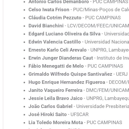
Antonio Carlos Demanboro
- PUC CAMPINAS
Celso Iwata Frison
- PUC/Minas-Poços de Cal
Cláudia Cotrim Pezzuto
- PUC CAMPINAS
David Bianchini
- LCV/DECOM/FEEC/UNICA
Edgard Luciano Oliveira da Silva
- Universida
Edwin Valencia Castillo
- Universidad Naciona
Ernesto Karlo Celi Arevalo
- UNPRG, Lambayeq
Erwin Junger Dianderas Caut
- Instituto de I
Fábio Menegatti de Melo
- PUC CAMPINAS
Grimaldo Wilfredo Quispe Santivañez
- UERJ
Hugo Enrique Hernandez Figueroa
- DECOM/
Janito Vaqueiro Ferreira
- DMC/FEM/UNICA
Jessie Leila Bravo Jaico
- UNPRG, Lambayequ
João Carlos Gabriel
- Universidade Presbiter
José Hiroki Saito
- UFSCAR
Lia Toledo Moreira Mota
- PUC CAMPINAS