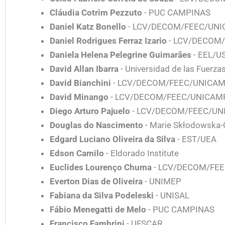
Cláudia Cotrim Pezzuto
- PUC CAMPINAS
Daniel Katz Bonello
- LCV/DECOM/FEEC/UN
Daniel Rodrigues Ferraz Izario
- LCV/DECOM
Daniela Helena Pelegrine Guimarães
- EEL/U
David Allan Ibarra
- Universidad de las Fuerz
David Bianchini
- LCV/DECOM/FEEC/UNICA
David Minango
- LCV/DECOM/FEEC/UNICAM
Diego Arturo Pajuelo
- LCV/DECOM/FEEC/U
Douglas do Nascimento
- Marie Skłodowska-
Edgard Luciano Oliveira da Silva
- EST/UEA
Edson Camilo
- Eldorado Institute
Euclides Lourenço Chuma
- LCV/DECOM/FE
Everton Dias de Oliveira
- UNIMEP
Fabiana da Silva Podeleski
- UNISAL
Fábio Menegatti de Melo
- PUC CAMPINAS
Francisco Fambrini
- UFSCAR