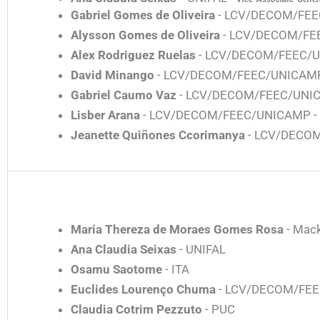
Gabriel Gomes de Oliveira
- LCV/DECOM/FE
Alysson Gomes de Oliveira
- LCV/DECOM/FE
Alex Rodriguez Ruelas
- LCV/DECOM/FEEC/
David Minango
- LCV/DECOM/FEEC/UNICAM
Gabriel Caumo Vaz
- LCV/DECOM/FEEC/UNI
Lisber Arana
- LCV/DECOM/FEEC/UNICAMP -
Jeanette Quiñones Ccorimanya
- LCV/DECO
Maria Thereza de Moraes Gomes Rosa
- Mack
Ana Claudia Seixas
- UNIFAL
Osamu Saotome
- ITA
Euclides Lourenço Chuma
- LCV/DECOM/FE
Claudia Cotrim Pezzuto
- PUC