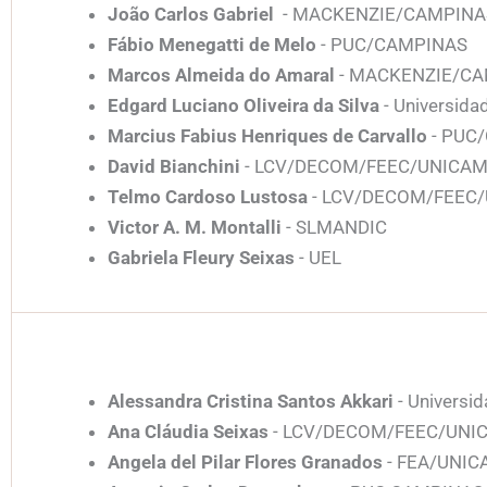
João Carlos Gabriel
- MACKENZIE/CAMPINA
Fábio Menegatti de Melo
- PUC/CAMPINAS
Marcos Almeida do Amaral
- MACKENZIE/C
Edgard Luciano Oliveira da Silva
- Universida
Marcius Fabius Henriques de Carvallo
- PUC
David Bianchini
- LCV/DECOM/FEEC/UNICA
Telmo Cardoso Lustosa
- LCV/DECOM/FEEC
Victor A. M. Montalli
- SLMANDIC
Gabriela Fleury Seixas
- UEL
Alessandra Cristina Santos Akkari
- Universi
Ana Cláudia Seixas
- LCV/DECOM/FEEC/UNI
Angela del Pilar Flores Granados
- FEA/UNI